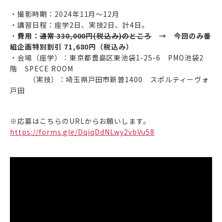
・撮影時期：2024年11月～12月
・講習日程：座学2日、実技2日、計4日。
・
費用：
通常 330,000円(税込み)のところ
→ 今回のみ番
組企画特別割引 71,680円（税込み）
・会場（座学）：東京都豊島区東池袋1-25-6 PMO池袋2
階 SPECE ROOM
（実技）：埼玉県戸田市新曽1400 スポルティーヴォ
戸田
※応募はこちらのURLからお願いします。
https://forms.gle/DqiqDdNLwy2vbVu58